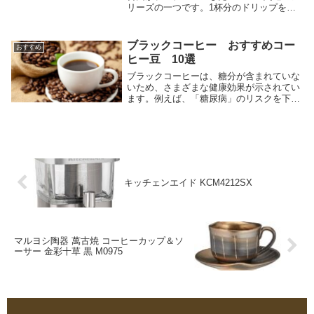
リーズの一つです。1杯分のドリップを手
軽に行うためのミニドリップケトルで、熱
湯用で直火やIHは使えません。バリスタこ
だわりのノズル形状で、お湯のコントロー
ブラックコーヒー おすすめコー
おすすめ
ルがしやすく、より美味しいコーヒーを淹
ヒー豆 10選
れることができます。
ブラックコーヒーは、糖分が含まれていな
いため、さまざまな健康効果が示されてい
ます。例えば、「糖尿病」のリスクを下げ
るといわれています。1日3～4杯コーヒー
を飲んでいた人は、2杯程度飲んでいた人
に比べて糖尿病のリスクが下がったという
海外の論文...
キッチェンエイド KCM4212SX
マルヨシ陶器 萬古焼 コーヒーカップ＆ソ
ーサー 金彩十草 黒 M0975