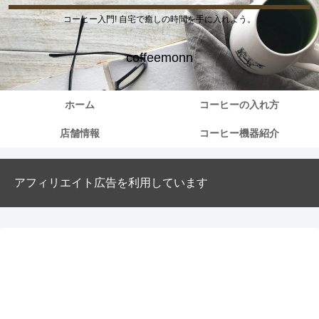
コーヒー入門! 自宅で癒しの時間を手に入れよう。
coffeemonn
ホーム
コーヒーの入れ方
店舗情報
コーヒー機器紹介
アフィリエイト広告を利用しています