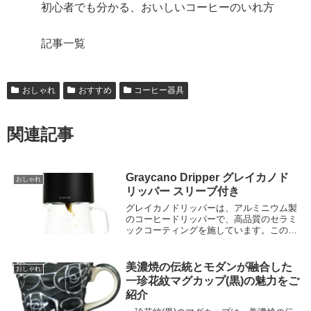
初心者でも分かる、おいしいコーヒーのいれ方
記事一覧
おしゃれ
おすすめ
コーヒー器具
関連記事
Graycano Dripper グレイカノド
おしゃれ
リッパー スリーブ付き
グレイカノドリッパーは、アルミニウム製
のコーヒードリッパーで、高品質のセラミ
ックコーティングを施しています。このコ
ーティングは、コーヒーの香りと風味を損
なわず、熱伝導率を高めて温度を一定に保
ちます。また、独自のV字型のリブが水の
美濃焼の伝統とモダンが融合した
おしゃれ
流れを調整し、均一な抽出を実現します。
一珍花紋マグカップ(黒)の魅力をご
紹介