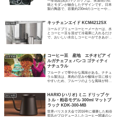
一珍花紋(黒)のマグカップは、美濃焼の伝
統とモダンが融合したデザインです。日本
製の陶器で、容量約230mlのコーヒーやお
茶にぴったりのサイズです。温かみのある
マグカップで、和の風情を感じましょう。
キッチェンエイド KCM4212SX
おしゃれ
コールドブリューコーヒーメーカーは、水
とコーヒー豆を混ぜて冷蔵庫に入れるだけ
で、おいしい水出しコーヒーができあがり
ます。KitchenAidのコールドブリューコー
ヒーメーカーは、ステンレススチールとガ
ラスの高級感あるデザインで、キッチンを
オシャレにデザインします。
コーヒー豆 産地 エチオピア イ
おすすめ
ルガチェフェ バンコ ゴティティ
ナチュラル
フルーティで華やかな風味がある。ナチュ
ラル製法は、果肉の甘みや酸味が豆に移り
やすいため、フルーツのような風味が特徴
です。バンコ ゴティティは、ブルーベリ
ーやストロベリー、グレープフルーツなど
のフレーバーが感じられます。
HARIO (ハリオ) ミニ ドリップ ケ
おしゃれ
トル・粕谷モデル 300ml マットブ
ラック KDK-300-MB
世界バリスタ大会で2016年に優勝した粕谷
哲氏がプロデュースしたコーヒー関連のシ