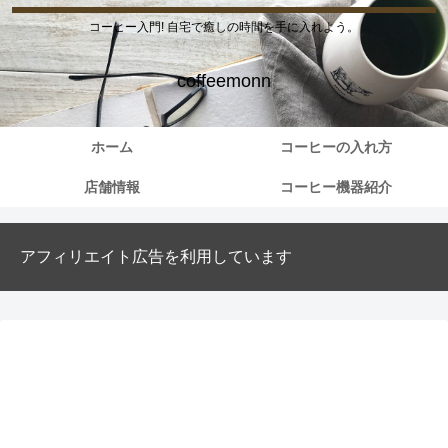
コーヒー入門! 自宅で癒しの時間を手に入れよう。
coffeemonn
ホーム
コーヒーの入れ方
店舗情報
コーヒー機器紹介
アフィリエイト広告を利用しています