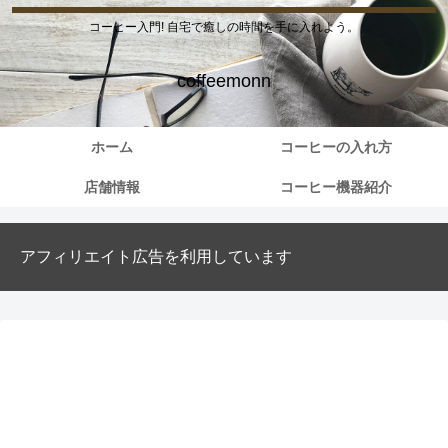
コーヒー入門! 自宅で癒しの時間を手に入れよう。
coffeemonn
ホーム
コーヒーの入れ方
店舗情報
コーヒー機器紹介
アフィリエイト広告を利用しています