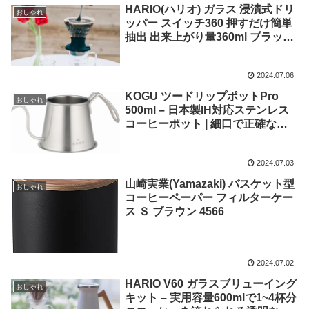
HARIO(ハリオ) ガラス 浸漬式ドリ
おしゃれ
ッパー スイッチ360 押すだけ簡単
抽出 出来上がり量360ml ブラック
日本製 プレゼント ギフト 贈り物
SSD-360-B
2024.07.06
KOGU ツードリップポットPro
おしゃれ
500ml – 日本製IH対応ステンレス
コーヒーポット | 細口で正確なド
リップ | 食洗機使用可 | おしゃれな
ギフトにも最適 – 燕三条製
2024.07.03
山崎実業(Yamazaki) バスケット型
おしゃれ
コーヒーペーパー フィルターケー
ス Ｓ ブラウン 4566
2024.07.02
HARIO V60 ガラスブリューイング
おしゃれ
キット – 実用容量600mlで1~4杯分