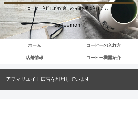
コーヒー入門! 自宅で癒しの時間を手に入れよう。
coffeemonn
ホーム
コーヒーの入れ方
店舗情報
コーヒー機器紹介
アフィリエイト広告を利用しています