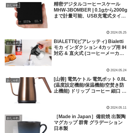
精密デジタルコーヒースケール
おしゃれ
MHW-3BOMBER | 0.1gから2000g
まで計量可能、USB充電式タイマ
ー付きキッチンスケール –
ES6029B
2024.05.25
BIALETTI(ビアレッティ) Bialetti
おしゃれ
モカ インダクション 4カップ用 IH
対応 & 直火式 (コーヒーメーカー
エスプレッソメーカー マキネッタ)
2024.05.24
[山善] 電気ケトル 電気ポット 0.8L
おしゃれ
(温度設定機能/保温機能/空焚き防
止機能) ドリップ コーヒー 細口 カ
ッパー YKG-C800(CP)
2024.05.11
［Made in Japan］備前焼 出製陶
おしゃれ
マグカップ 群青 グラデーション
日本製