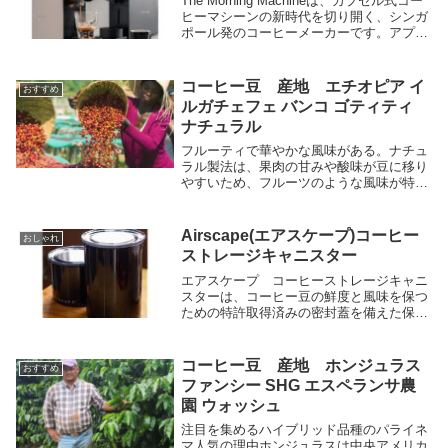
The Morning Machineは、カプセル式コー
ヒーマシーンの新時代を切り開く、シンガ
ポール発のコーヒーメーカーです。アプリ
で操作する新感覚のコーヒー体験を提供し
ます。従来のカプセル式コーヒーマシーン
を超えるスペックでハイレベルなコーヒー
コーヒー豆 産地 エチオピア イ
おすすめ
体験ができます。
ルガチェフェ バンコ ゴティティ
ナチュラル
フルーティで華やかな風味がある。ナチュ
ラル製法は、果肉の甘みや酸味が豆に移り
やすいため、フルーツのような風味が特徴
です。バンコ ゴティティは、ブルーベリ
ーやストロベリー、グレープフルーツなど
のフレーバーが感じられます。
Airscape(エアスケープ)コーヒー
おしゃれ
ストレージキャニスター
エアスケープ コーヒーストレージキャニ
スターは、コーヒー豆の鮮度と風味を保つ
ための特許取得済みの密封蓋を備えた保存
容器です。サイズや素材、カラーが豊富に
あります。今すぐご注文ください。
コーヒー豆 産地 ホンジュラス
おすすめ
ファンシー SHG エスペランサ農
園 ウォッシュ
注目を集めるハイブリッド品種のパライネ
マ人気の理由ホンジュラスは中央アメリカ