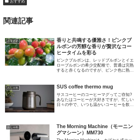
おすすめ
関連記事
香りと共鳴する優雅さ！ピンクブ
おすすめ
ルボンの芳醇な香りが贅沢なコー
ヒータイムを彩る
ピンクブルボンは、レッドブルボンとイエ
ローブルボンの希少交配種で、普通は完熟
すると赤くなるのですが、ピンク色に熟す
ことから、ピンクブルボンと言われます。
華やかな香りと優れた酸味が特徴のコーヒ
ー豆です。通常の赤や黄色に実るブルボン
SUS coffee thermo mug
おしゃれ
種と比較して...
サスコーヒーのコーヒーマグってご存知?
あなたはコーヒーが大好きですが、忙しい
日々の中で、いつも温かいコーヒーを飲む
時間がありません。コーヒーが冷めてしま
うと、味も香りも損なわれてしまいます。
また、コーヒーを持ち歩くときには、漏れ
たりこぼした...
The Morning Machine（モーニン
おしゃれ
グマシーン）MM730