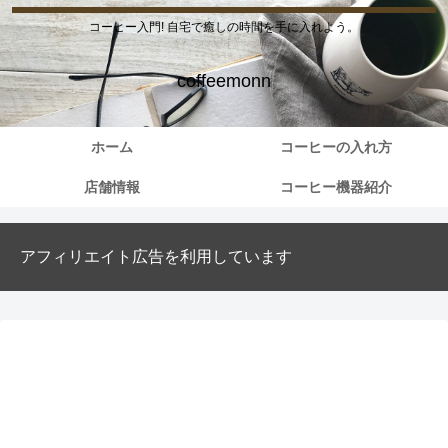
コーヒー入門! 自宅で癒しの時間を手に入れよう。
coffeemonn
ホーム
コーヒーの入れ方
店舗情報
コーヒー機器紹介
アフィリエイト広告を利用しています