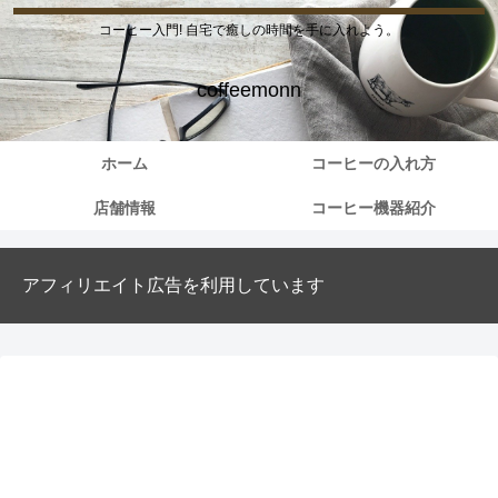
コーヒー入門! 自宅で癒しの時間を手に入れよう。
coffeemonn
ホーム
コーヒーの入れ方
店舗情報
コーヒー機器紹介
アフィリエイト広告を利用しています