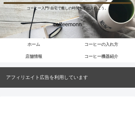
コーヒー入門! 自宅で癒しの時間を手に入れよう。
coffeemonn
ホーム
コーヒーの入れ方
店舗情報
コーヒー機器紹介
アフィリエイト広告を利用しています