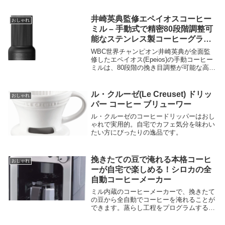
す。バターフィナンシェは、ヨーロッパ産
発酵バターとフランス産ゲランドの塩を使
った、表はカリッと、中はしっとり仕上げ
井崎英典監修エペイオスコーヒー
おしゃれ
た人気商品です。
ミル – 手動式で精密80段階調整可
能なステンレス製コーヒーグライ
ンダー
WBC世界チャンピオン井崎英典が全面監
修したエペイオス(Epeios)の手動コーヒー
ミルは、80段階の挽き目調整が可能な高品
質ステンレス臼を採用しており、コーヒー
豆の均一な粉末を実現します。手動式であ
りながら、省力性と精密な調整を兼ね備え
ル・クルーゼ(Le Creuset) ドリッ
おしゃれ
たこのコーヒーミルは、アウトドアや旅行
パー コーヒー ブリューワー
先でも使えるポータブル設計で、どこでも
本格的なコーヒーを楽しむことができま
ル・クルーゼのコーヒードリッパーはおし
す。
ゃれで実用的。自宅でカフェ気分を味わい
たい方にぴったりの逸品です。
挽きたての豆で淹れる本格コーヒ
おしゃれ
ーが自宅で楽しめる！シロカの全
自動コーヒーメーカー
ミル内蔵のコーヒーメーカーで、挽きたて
の豆から全自動でコーヒーを淹れることが
できます。蒸らし工程をプログラムするこ
とで、コーヒー本来のおいしさを抽出し、
ホットコーヒー・アイスコーヒーなら一度