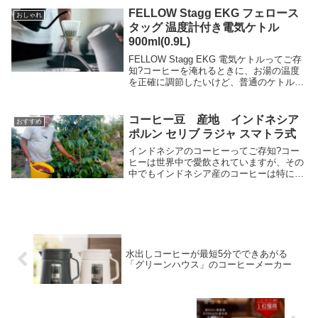
に4杯までドリップできます。洗う部品は
FELLOW Stagg EKG フェロース
おしゃれ
丸ごと取り外せて、お手入れも簡単です。
タッグ 温度計付き電気ケトル
コンパクトサイズで、ステンレスシルバー
900ml(0.9L)
のデザインがおしゃれです。
FELLOW Stagg EKG 電気ケトルってご存
知?コーヒーを淹れるときに、お湯の温度
を正確に調節したいけど、普通のケトルで
は難しい。また、注ぎやすさやデザインも
重視したい。私もコーヒー好きとして、お
湯の温度はとても大切だと思います。温...
コーヒー豆 産地 インドネシア
おすすめ
ポルン セリブ ラジャ スマトラ式
インドネシアのコーヒーってご存知?コー
ヒーは世界中で愛飲されていますが、その
中でもインドネシア産のコーヒーは特に人
気があります。しかし、インドネシアのコ
ーヒーは品質や味にばらつきがあり、安定
したおいしいコーヒーを楽しむことができ
ないという問...
水出しコーヒーが最短5分でできあがる
「グリーンハウス」のコーヒーメーカー