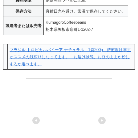
賞味期限
別途商品ラベルに記載
保存方法
直射日光を避け、常温で保存してください。
KumagoroCoffeebeans
製造者または販売者
栃木県矢板市扇町1-1202-7
ブラジル トロピカルバイーア ナチュラル 1袋200g 焙煎度は亭主
オススメの浅煎りになってます。 お届け状態、お豆のままか粉に
するか選べます。