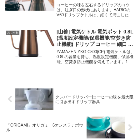
コーヒーの味を左右するドリップのコツ
は、注ぎ口の形状にあります。HARIOの
V60ドリップケトルは、細くて湾曲した注
ぎ口で、お好みの量とスピードでお湯を注
ぐことができます。木製のハンドルとツマ
ミが手になじみ、ガス火やIHにも対応して
[山善] 電気ケトル 電気ポット 0.8L
おしゃれ
います。コーヒー好きにぴったりのプレゼ
(温度設定機能/保温機能/空焚き防
ントやギフトです。
止機能) ドリップ コーヒー 細口 カ
ッパー YKG-C800(CP)
YAMAZEN YKG-C800(CP) 電気ケトルは、
0.8Lの容量を持ち、温度設定機能、保温機
能、空焚き防止機能を備えています。1度
単位で温度調節が可能で、飲み物に合わせ
た最適な温度でお湯を沸かせる電気ケトル
です。細口のため、ゆっくりと適切な場所
に適量のお湯を注ぐことができ、コーヒー
豆の油分にお湯がはじかれることがありま
せん。ドリップコーヒーやお茶にこだわり
たい方におすすめです。この電気ケトルは
クレバードリッパー|コーヒーの味を最大限
に引き出すドリップ器具
カッパー（銅）のカラーで、スタイリッシ
ュでオシャレなデザインなので洗練された
印象です。
「ORIGAMI」オリガミ 6オンスラテボウ
ル