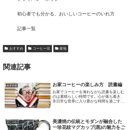
初心者でも分かる、おいしいコーヒーのいれ方
記事一覧
おすすめ
コーヒー豆
産地
関連記事
お家コーヒーの楽しみ方 読書編
おすすめ
お家でコーヒーを淹れながら読書を楽しむ
のは素晴らしい時間です。心が落ち着き、
非日常な世界に入り豊かな時間を過ごすこ
とができます。MOOこんにちは、MOOで
す。みんな、おいしいコーヒー飲んでます
か？私は毎日飲んでます。休日こんな過ご
し方はいか...
美濃焼の伝統とモダンが融合した
おしゃれ
一珍花紋マグカップ(黒)の魅力をご