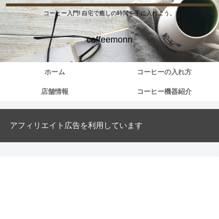
コーヒー入門! 自宅で癒しの時間を手に入れよう。
coffeemonn
ホーム
コーヒーの入れ方
店舗情報
コーヒー機器紹介
アフィリエイト広告を利用しています