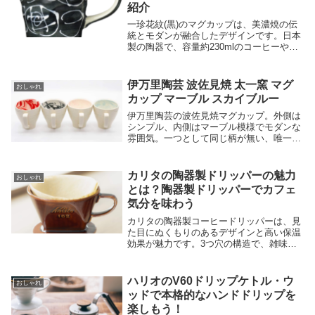
紹介
一珍花紋(黒)のマグカップは、美濃焼の伝
統とモダンが融合したデザインです。日本
製の陶器で、容量約230mlのコーヒーやお
茶にぴったりのサイズです。温かみのある
マグカップで、和の風情を感じましょう。
伊万里陶芸 波佐見焼 太一窯 マグ
おしゃれ
カップ マーブル スカイブルー
伊万里陶芸の波佐見焼マグカップ。外側は
シンプル、内側はマーブル模様でモダンな
雰囲気。一つとして同じ柄が無い、唯一無
二のマイカップです。食器洗浄機・電子レ
ンジ 使用OK。
カリタの陶器製ドリッパーの魅力
おしゃれ
とは？陶器製ドリッパーでカフェ
気分を味わう
カリタの陶器製コーヒードリッパーは、見
た目にぬくもりのあるデザインと高い保温
効果が魅力です。3つ穴の構造で、雑味が
出る前に美味しさだけをドリップすること
ができます。2~4人用のサイズで、家庭で
喫茶店、カフェの様に。アウトドア、キャ
ハリオのV60ドリップケトル・ウ
おしゃれ
ンプなどでも楽しめます。日本製の品質と
ッドで本格的なハンドドリップを
信頼をお届けします。
楽しもう！