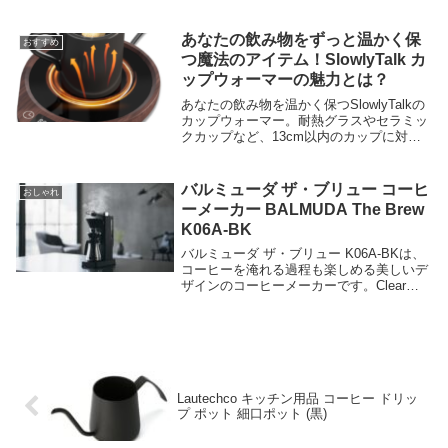
ヒーの粉をすくいやすく、ドリッパーに入
れやすい形状になっています。コーヒーの
ある豊かな時間を演出する、カリタのこだ
あなたの飲み物をずっと温かく保
おすすめ
わりのアイテムをご紹介します。
つ魔法のアイテム！SlowlyTalk カ
ップウォーマーの魅力とは？
あなたの飲み物を温かく保つSlowlyTalkの
カップウォーマー。耐熱グラスやセラミッ
クカップなど、13cm以内のカップに対応
できます。55℃、65℃、80℃の3段階の温
度設定と2～12時間のタイマー機能があり
ます。静音で防水なので、オフィスや自宅
バルミューダ ザ・ブリュー コーヒ
おしゃれ
で安心して使えます。
ーメーカー BALMUDA The Brew
K06A-BK
バルミューダ ザ・ブリュー K06A-BKは、
コーヒーを淹れる過程も楽しめる美しいデ
ザインのコーヒーメーカーです。Clear
Brewing Methodで、ストロングな味わいと
クリアな後味のコーヒーが楽しめます。
REGULAR・STRONG・ICEDの3つのモー
ドが選べます。
Lautechco キッチン用品 コーヒー ドリッ
プ ポット 細口ポット (黒)