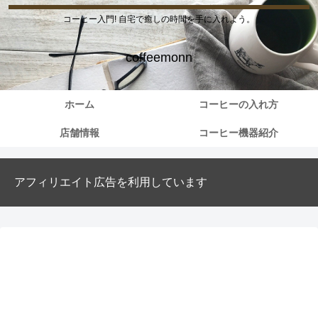
コーヒー入門! 自宅で癒しの時間を手に入れよう。
coffeemonn
ホーム
コーヒーの入れ方
店舗情報
コーヒー機器紹介
アフィリエイト広告を利用しています