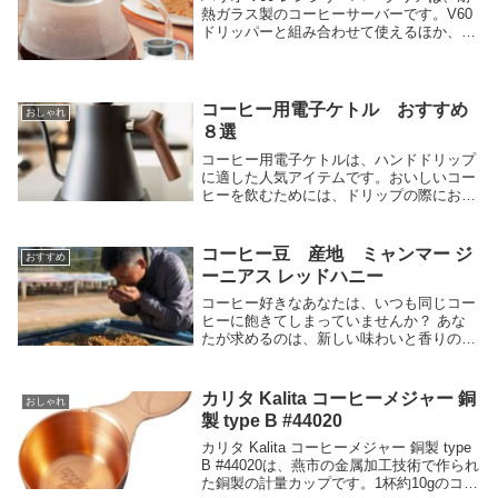
熱ガラス製のコーヒーサーバーです。V60
ドリッパーと組み合わせて使えるほか、フ
タをしたまま電子レンジで温められる便利
な機能があります。「使いやすい」「デザ
インが良い」「コーヒーが美味しくなる」
という声が寄せられています。
コーヒー用電子ケトル おすすめ
おしゃれ
８選
コーヒー用電子ケトルは、ハンドドリップ
に適した人気アイテムです。おいしいコー
ヒーを飲むためには、ドリップの際にお湯
の温度や湯量に気を使うことが重要です。
一般的なやかんでは細かい調節が難しいた
め、こだわらない方も多いのではないでし
コーヒー豆 産地 ミャンマー ジ
おすすめ
ょうか。そこ...
ーニアス レッドハニー
コーヒー好きなあなたは、いつも同じコー
ヒーに飽きてしまっていませんか？ あな
たが求めるのは、新しい味わいと香りのコ
ーヒーではないでしょうか？このコーヒー
は、レッドハニーの特徴である甘みと酸味
のバランスが絶妙で、グリーンアップル系
カリタ Kalita コーヒーメジャー 銅
おしゃれ
の爽やかな風味が楽しめます。 また、農
製 type B #44020
薬不使用でオーガニック認証も取得してお
り、環境にも優しいコーヒーです。
カリタ Kalita コーヒーメジャー 銅製 type
B #44020は、燕市の金属加工技術で作られ
た銅製の計量カップです。1杯約10gのコー