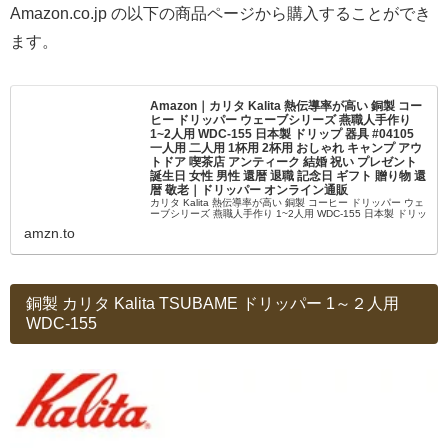
Amazon.co.jp の以下の商品ページから購入することができ
ます。
Amazon｜カリタ Kalita 熱伝導率が高い 銅製 コー
ヒー ドリッパー ウェーブシリーズ 燕職人手作り
1~2人用 WDC-155 日本製 ドリップ 器具 #04105
一人用 二人用 1杯用 2杯用 おしゃれ キャンプ アウ
トドア 喫茶店 アンティーク 結婚 祝い プレゼント
誕生日 女性 男性 還暦 退職 記念日 ギフト 贈り物 還
暦 敬老｜ドリッパー オンライン通販
カリタ Kalita 熱伝導率が高い 銅製 コーヒー ドリッパー ウェ
ーブシリーズ 燕職人手作り 1~2人用 WDC-155 日本製 ドリッ
プ 器具 #04105 一人用 二人用 1杯用 2杯用 おしゃれ キャン
amzn.to
プ アウトドア 喫茶店 アン...
銅製 カリタ Kalita TSUBAME ドリッパー 1～２人用
WDC-155