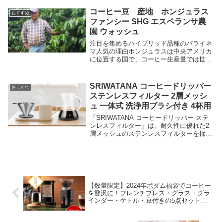
なコーヒー豆の一種です。このコーヒー豆
は、以下の理由で人気があります。品種の
コーヒー豆 産地 ホンジュラス
おすすめ
希少性：...
ファンシー SHG エスペランサ農
園 ウォッシュ
注目を集めるハイブリッド品種のパライネ
マ人気の理由ホンジュラスは中央アメリカ
に位置する国で、コーヒー生産量では世界
第４位です。ホンジュラスのコーヒーは主
にアラビカ種で、さっぱりとした酸味とフ
ルーティーな風味が特徴です。ホンジュラ
SRIWATANA コーヒードリッパー
おしゃれ
スのコーヒー...
ステンレスフィルター 2層メッシ
ュ 一体式 洗浄用ブラシ付き 4杯用
「SRIWATANA コーヒードリッパー ステ
ンレスフィルター」は、耐久性に優れた2
層メッシュのステンレスフィルターを採用
しており、細かいコーヒー粉もしっかりと
ろ過します。一体式のデザインで、最大4
杯分のコーヒーを一度に淹れることができ
ます。また、専用の洗浄用ブラシが付属し
ているため、使用後のお手入れも簡単で
す。シンプルでモダンなデザインは、キッ
【数量限定】2024年ボダム福袋でコーヒー
チンに上品なアクセントを加えることでし
を贅沢に！フレンチプレス・グラス・グラ
ょう。コーヒー愛好家にとって、毎日のコ
インダー・ケトル・豆付きの5点セットが
ーヒータイムをより特別なものにしてくれ
お得すぎる！
るアイテムです。