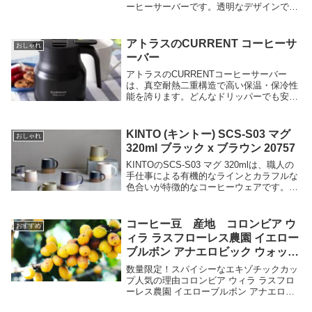
ーヒーサーバーです。透明なデザインで、
日本製の品質を誇り、プレゼントやギフ
ト、贈り物に最適な商品です。このキット
には、V60計量スプーンとVCF-02W 40枚
アトラスのCURRENT コーヒーサ
おしゃれ
が付属しており、コーヒー粉に注いだお湯
ーバー
が円すいの頂点に向かって流れるため、豆
の旨味をしっかりと抽出できるV型円すい
アトラスのCURRENTコーヒーサーバー
形のペーパーフィルターが特徴です。耐熱
は、真空耐熱二重構造で高い保温・保冷性
性能と洗いやすさに優れ、使いやすさと味
能を誇ります。どんなドリッパーでも安定
の良さで高い評価を受けています。
して乗せられる注ぎ口や、飛び散りにくい
レバーも魅力的です。コーヒー好きのため
のカフェサーバーをご紹介します。
KINTO (キントー) SCS-S03 マグ
おしゃれ
320ml ブラック x ブラウン 20757
KINTOのSCS-S03 マグ 320mlは、職人の
手仕事による有機的なラインとカラフルな
色合いが特徴的なコーヒーウェアです。ろ
くろ挽きした手の跡を活かしたフォルム
と、指をかけやすいハンドルが魅力的で
す。電子レンジや食器洗浄機にも対応して
コーヒー豆 産地 コロンビア ウ
おすすめ
おり、日常使いにも便利です。
ィラ ラスフローレス農園 イエロー
ブルボン アナエロビック ウォッシ
ュ
数量限定！スパイシーなエキゾチックカッ
プ人気の理由コロンビア ウィラ ラスフロ
ーレス農園 イエローブルボン アナエロビ
ック ウォッシュは、コロンビアの高品質