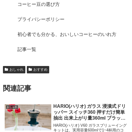
コーヒー豆の選び方
プライバシーポリシー
初心者でも分かる、おいしいコーヒーのいれ方
記事一覧
おしゃれ
おすすめ
関連記事
HARIO(ハリオ) ガラス 浸漬式ドリ
おしゃれ
ッパー スイッチ360 押すだけ簡単
抽出 出来上がり量360ml ブラック
日本製 プレゼント ギフト 贈り物
HARIO(ハリオ) V60 ガラスブリューイング
SSD-360-B
キットは、実用容量600mlで1~4杯用のコ