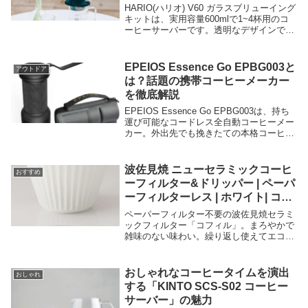
日本製 プレゼント ギフト 贈り物
HARIO(ハリオ) V60 ガラスブリューイング
SSD-360-B
キットは、実用容量600mlで1~4杯用のコ
ーヒーサーバーです。透明なデザインで、
日本製の品質を誇り、プレゼントやギフ
ト、贈り物に最適な商品です。このキット
には、V60計量スプーンとVCF-02W 40枚
EPEIOS Essence Go EPBG003と
アウトドア
が付属しており、コーヒー粉に注いだお湯
は？話題の携帯コーヒーメーカー
が円すいの頂点に向かって流れるため、豆
を徹底解説
の旨味をしっかりと抽出できるV型円すい
形のペーパーフィルターが特徴です。耐熱
EPEIOS Essence Go EPBG003は、持ち
性能と洗いやすさに優れ、使いやすさと味
運び可能なコードレス全自動コーヒーメー
の良さで高い評価を受けています。
カー。外出先でも挽きたての本格コーヒー
を楽しめます。
波佐見焼 ニューセラミックコーヒ
おすすめ
ーフィルター&ドリッパー | ペーパ
ーフィルターレス | ホワイト| コフ
ィル
ペーパーフィルター不要の波佐見焼セラミ
ックフィルター「コフィル」。まろやかで
雑味のない味わい。繰り返し使えてエコ＆
経済的。ギフトにも最適。
おしゃれなコーヒータイムを演出
おしゃれ
する「KINTO SCS-S02 コーヒー
サーバー」の魅力