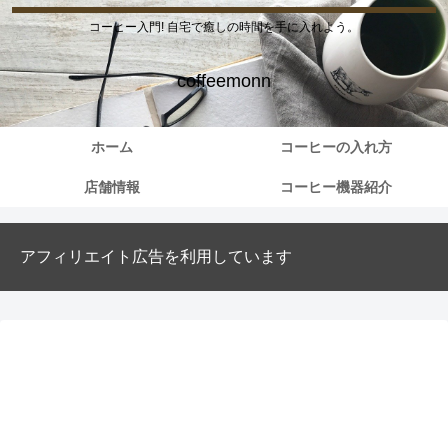
コーヒー入門! 自宅で癒しの時間を手に入れよう。
coffeemonn
ホーム
コーヒーの入れ方
店舗情報
コーヒー機器紹介
アフィリエイト広告を利用しています