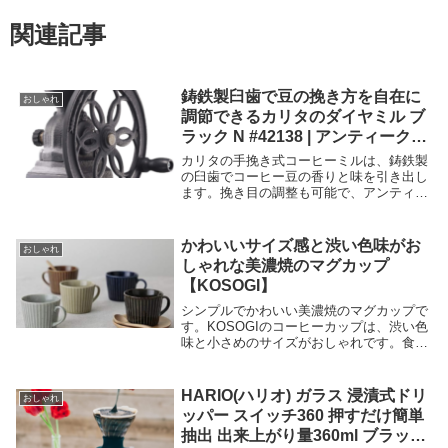
関連記事
鋳鉄製臼歯で豆の挽き方を自在に
おしゃれ
調節できるカリタのダイヤミル ブ
ラック N #42138 | アンティークな
鋳物手挽きコーヒーミル
カリタの手挽き式コーヒーミルは、鋳鉄製
の臼歯でコーヒー豆の香りと味を引き出し
ます。挽き目の調整も可能で、アンティー
クなデザインも魅力的です。手挽きミル
で、自分好みのコーヒーを楽しみましょ
う。
かわいいサイズ感と渋い色味がお
おしゃれ
しゃれな美濃焼のマグカップ
【KOSOGI】
シンプルでかわいい美濃焼のマグカップで
す。KOSOGIのコーヒーカップは、渋い色
味と小さめのサイズがおしゃれです。食洗
機や電子レンジにも対応しており、日本製
の磁器で作られています。ギフトにも最適
なマグカップです。
HARIO(ハリオ) ガラス 浸漬式ドリ
おしゃれ
ッパー スイッチ360 押すだけ簡単
抽出 出来上がり量360ml ブラック